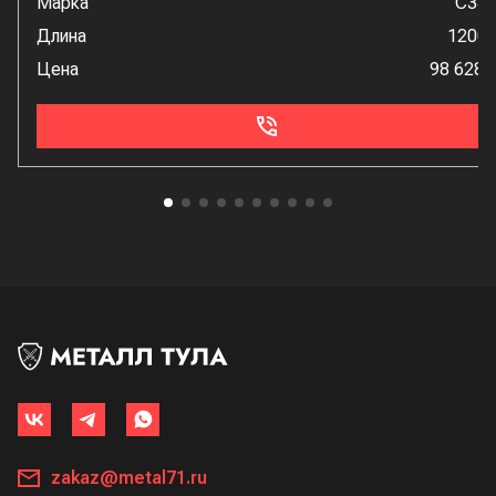
Марка
С34
Длина
1200
Цена
98 628 
zakaz@metal71.ru