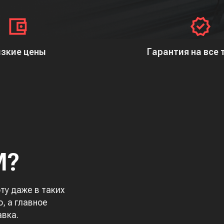
зкие цены
Гарантия на все
М?
у даже в таких
, а главное
авка.