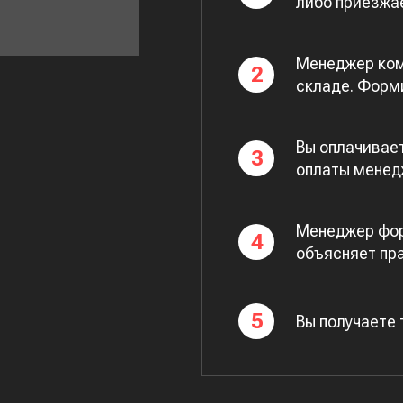
либо приезжа
Менеджер ком
2
складе. Форми
Вы оплачивает
3
оплаты менед
Менеджер фор
4
объясняет пр
5
Вы получаете