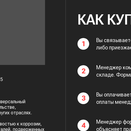
КАК КУ
Вы связывает
1
либо приезжа
Менеджер ком
2
складе. Форми
25
Вы оплачивает
3
оплаты менед
иверсальный
льстве,
угих отраслях.
Менеджер фор
ивостью к коррозии,
4
объясняет пр
талей, подверженных