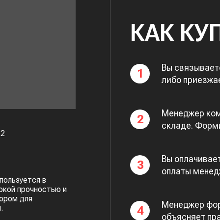
КАК КУ
Вы связывает
1
либо приезжа
Менеджер ком
2
складе. Форми
22
Вы оплачивает
3
оплаты менед
пользуется в
окой прочностью и
бором для
Менеджер фор
.
4
объясняет пр