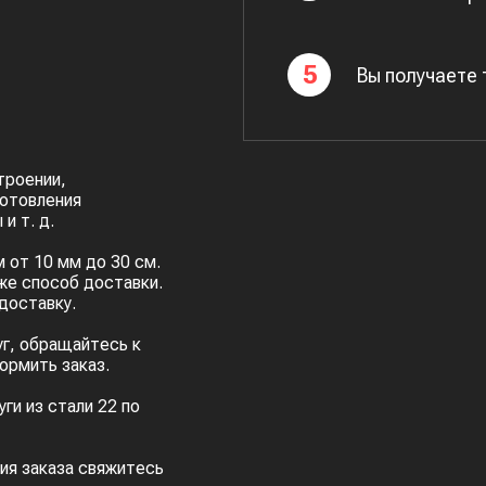
5
Вы получаете
троении,
готовления
и т. д.
 от 10 мм до 30 см.
же способ доставки.
доставку.
уг, обращайтесь к
ормить заказ.
ги из стали 22 по
ия заказа свяжитесь