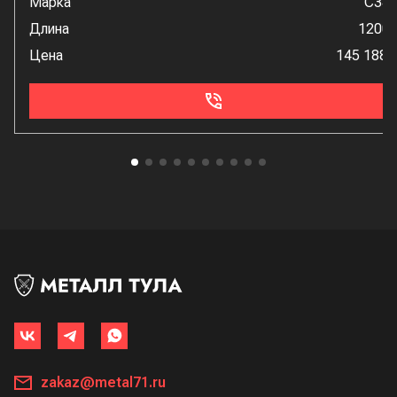
Марка
С34
Длина
1200
Цена
145 188 
zakaz@metal71.ru