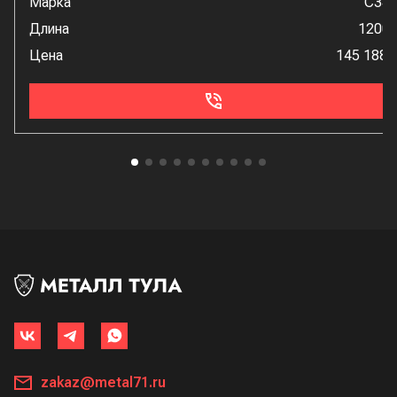
Марка
С34
Длина
1200
Цена
145 188 
zakaz@metal71.ru