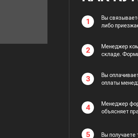
Вы связывает
1
либо приезжа
Менеджер ком
2
складе. Форми
Вы оплачивает
3
оплаты менед
Менеджер фор
4
объясняет пр
5
Вы получаете